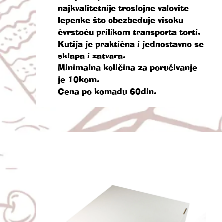
najkvalitetnije troslojne valovite
lepenke što obezbeđuje visoku
čvrstoću prilikom transporta torti.
Kutija je praktična i jednostavno se
sklapa i zatvara.
Minimalna količina za poručivanje
je 10kom.
Cena po komadu 60din.