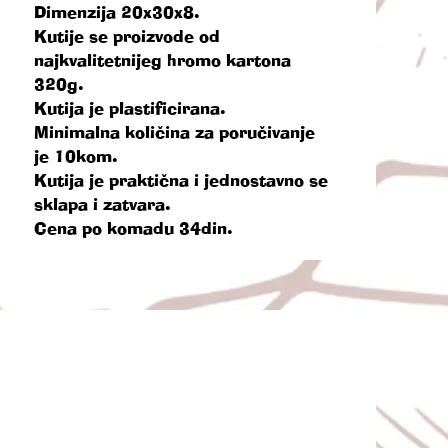
Dimenzija 20x30x8.
Kutije se proizvode od
najkvalitetnijeg hromo kartona
320g.
Kutija je plastificirana.
Minimalna količina za poručivanje
je 10kom.
Kutija je praktična i jednostavno se
sklapa i zatvara.
Cena po komadu 34din.