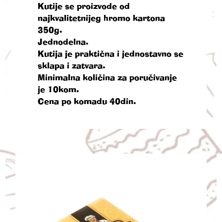
Kutije se proizvode od
najkvalitetnijeg hromo kartona
350g.
Jednodelna.
Kutija je praktična i jednostavno se
sklapa i zatvara.
Minimalna količina za poručivanje
je 10kom.
Cena po komadu 40din.