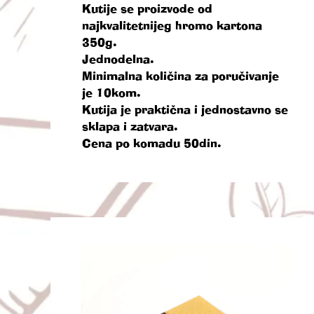
Kutije se proizvode od
najkvalitetnijeg hromo kartona
350g.
Jednodelna.
Minimalna količina za poručivanje
je 10kom.
Kutija je praktična i jednostavno se
sklapa i zatvara.
Cena po komadu 50din.