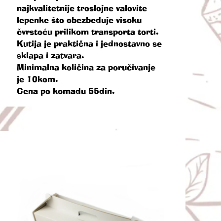
najkvalitetnije troslojne valovite
lepenke što obezbeđuje visoku
čvrstoću prilikom transporta torti.
Kutija je praktična i jednostavno se
sklapa i zatvara.
Minimalna količina za poručivanje
je 10kom.
Cena po komadu 55din.