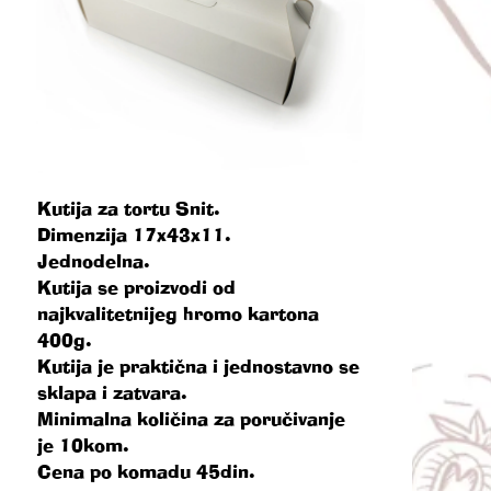
Kutija za tortu Snit.
Dimenzija 17x43x11.
Jednodelna.
Kutija se proizvodi od
najkvalitetnijeg hromo kartona
400g.
Kutija je praktična i jednostavno se
sklapa i zatvara.
Minimalna količina za poručivanje
je 10kom.
Cena po komadu 45din.