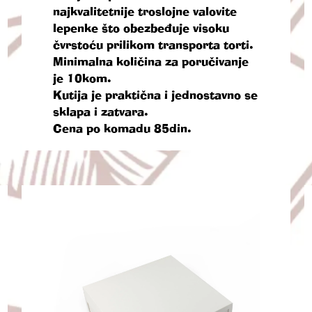
najkvalitetnije troslojne valovite
lepenke što obezbeđuje visoku
čvrstoću prilikom transporta torti.
Minimalna količina za poručivanje
je 10kom.
Kutija je praktična i jednostavno se
sklapa i zatvara.
Cena po komadu 85din.