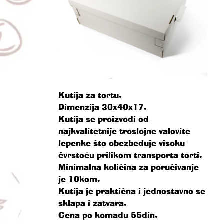
Kutija za tortu.
Dimenzija 30x40x17.
Kutija se proizvodi od
najkvalitetnije troslojne valovite
lepenke što obezbeđuje visoku
čvrstoću prilikom transporta torti.
Minimalna količina za poručivanje
je 10kom.
Kutija je praktična i jednostavno se
sklapa i zatvara.
Cena po komadu 55din.